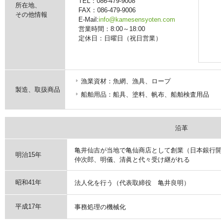
TEL：086-479-9008
所在地、
FAX：086-479-9006
その他情報
E-Mail:
info@kamesensyoten.com
営業時間：8:00～18:00
定休日：日曜日（祝日営業）
漁業資材：魚網、漁具、ロープ
製造、取扱商品
船舶用品：船具、塗料、帆布、船舶検査用品
沿革
亀井仙吉が当地で亀仙商店として創業（日本銀行
明治15年
仲次郎、明儀、清眞と代々受け継がれる
昭和41年
法人化を行う（代表取締役 亀井良明）
平成17年
事務処理の機械化